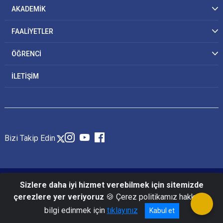
AKADEMİK
FAALİYETLER
ÖĞRENCİ
İLETİŞİM
Bizi Takip Edin
© 2026 Jandarma ve Sahil Güvenlik Akademisi
Sizlere daha iyi hizmet verebilmek için sitemizde
çerezlere yer veriyoruz
🍪 Çerez politikamız hakkında
bilgi edinmek için
tıklayınız
Kabul et