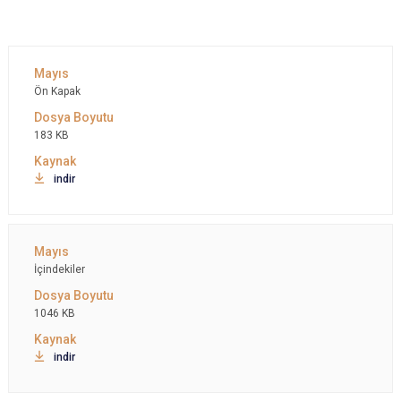
Ön Kapak
183 KB
indir
İçindekiler
1046 KB
indir