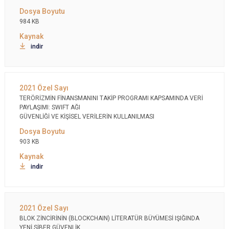
984 KB
indir
TERÖRİZMİN FİNANSMANINI TAKİP PROGRAMI KAPSAMINDA VERİ
PAYLAŞIMI: SWIFT AĞI
GÜVENLİĞİ VE KİŞİSEL VERİLERİN KULLANILMASI
903 KB
indir
BLOK ZİNCİRİNİN (BLOCKCHAIN) LİTERATÜR BÜYÜMESİ IŞIĞINDA
YENİ SİBER GÜVENLİK