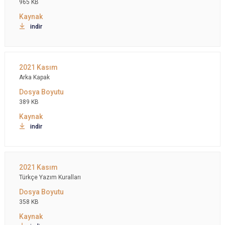
965 KB
indir
Arka Kapak
389 KB
indir
Türkçe Yazım Kuralları
358 KB